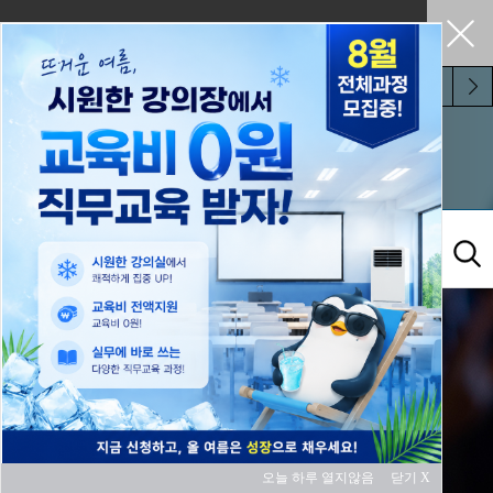
펼쳐두기
오늘 하루 보지 않기
교육과정
오늘 하루 열지않음
닫기 X