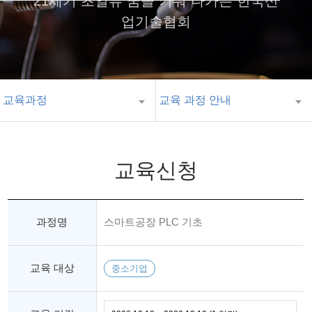
21세기 초일류 꿈을 키워 나가는 한국산
업기술협회
교육과정
교육 과정 안내
교육신청
과정명
스마트공장 PLC 기초
교육 대상
중소기업