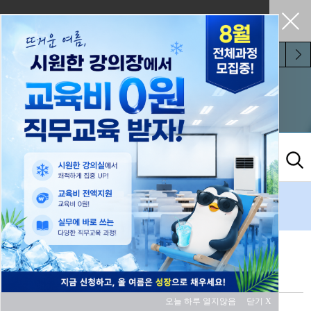
펼쳐두기
오늘 하루 보지 않기
PLC
검색결과
33
개
오늘 하루 열지않음
닫기 X