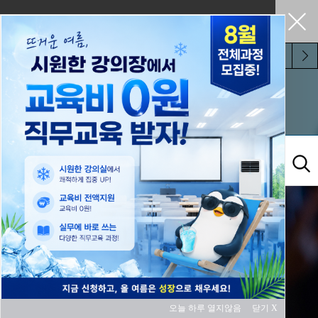
펼쳐두기
오늘 하루 보지 않기
교육과정
오늘 하루 열지않음
닫기 X