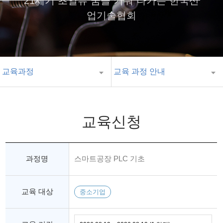
21세기 초일류 꿈을 키워 나가는 한국산
업기술협회
교육과정
교육 과정 안내
교육신청
과정명
스마트공장 PLC 기초
교육 대상
중소기업