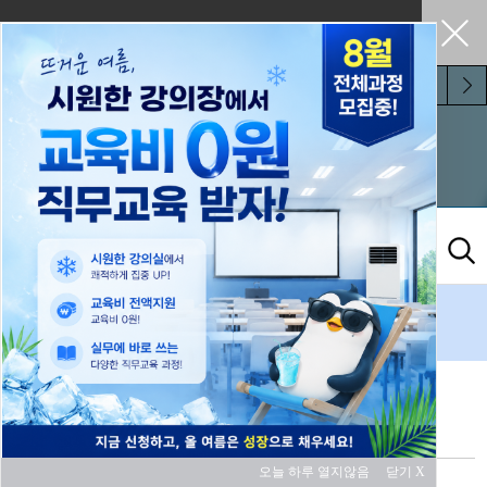
펼쳐두기
오늘 하루 보지 않기
전자회로
검색결과
1
개
오늘 하루 열지않음
닫기 X