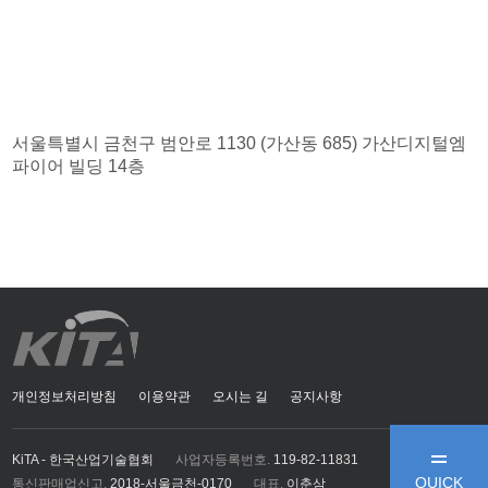
서울특별시 금천구 범안로 1130 (가산동 685) 가산디지털엠
파이어 빌딩 14층
개인정보처리방침
이용약관
오시는 길
공지사항
KiTA - 한국산업기술협회
사업자등록번호.
119-82-11831
QUICK
통신판매업신고.
2018-서울금천-0170
대표.
이춘삼