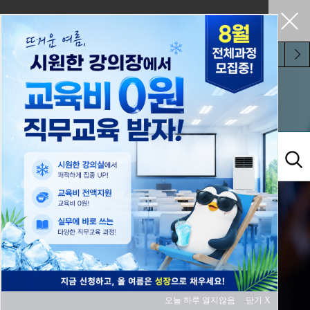
펼쳐두기
오늘 하루 보지 않기
교육과정
오늘 하루 열지않음
닫기 X