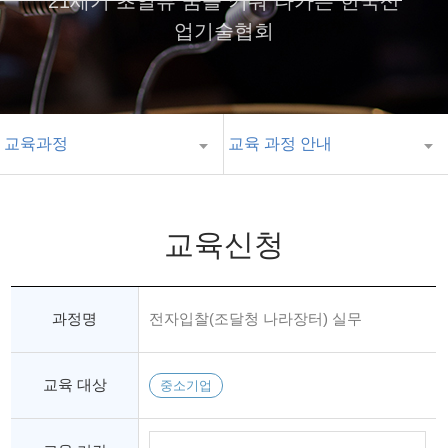
21세기 초일류 꿈을 키워 나가는 한국산
업기술협회
교육과정
교육 과정 안내
교육신청
과정명
전자입찰(조달청 나라장터) 실무
교육 대상
중소기업