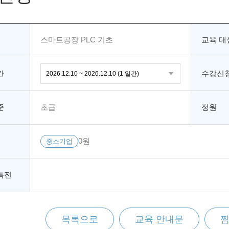
스마트공장 PLC 기초
교육 대
간
수강신청
준
초급
정원
0원
중소기업
특전
목록으로
교육 안내문