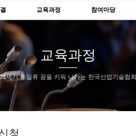
결
교육과정
참여마당
교육과정
21세기 초일류 꿈을 키워 나가는 한국산업기술협
신청