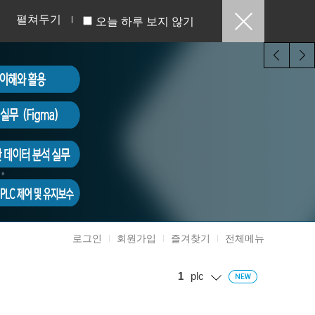
펼쳐두기
오늘 하루 보지 않기
로그인
회원가입
즐겨찾기
전체메뉴
1
plc