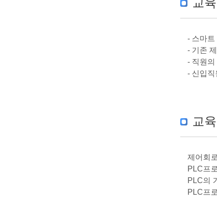
교육
- 스마
- 기존
- 직원
- 신입직
교육
제어회로
PLC프
PLC의 
PLC프