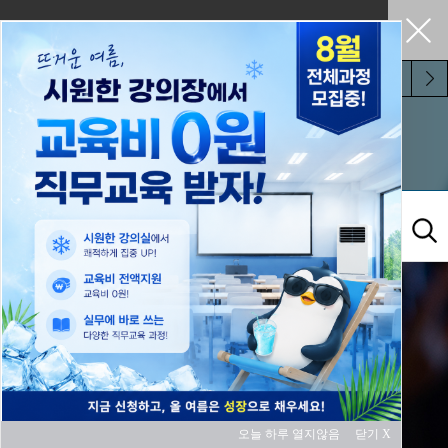
펼쳐두기
오늘 하루 보지 않기
교육과정
오늘 하루 열지않음
닫기 X