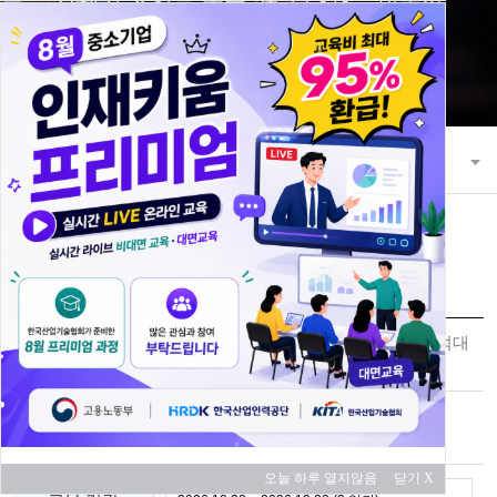
21세기 초일류 꿈을 키워 나가는 한국산
업기술협회
교육과정
교육 과정 안내
교육신청
스마트공장 SMT/PCB 불량유형별 분석대
과정명
책 실무
교육 대상
중소기업
오늘 하루 열지않음
닫기 X