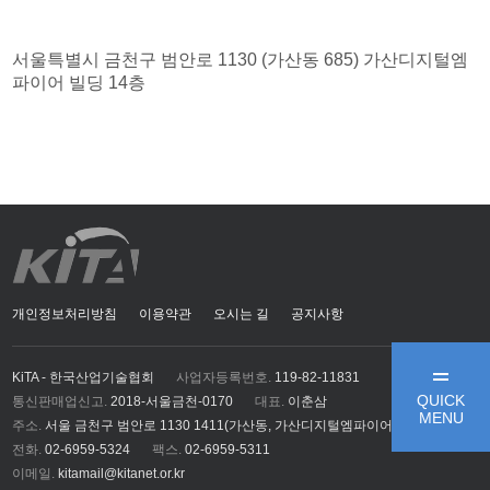
서울특별시 금천구 범안로 1130 (가산동 685) 가산디지털엠
파이어 빌딩 14층
개인정보처리방침
이용약관
오시는 길
공지사항
KiTA - 한국산업기술협회
사업자등록번호.
119-82-11831
QUICK
통신판매업신고.
2018-서울금천-0170
대표.
이춘삼
MENU
주소.
서울 금천구 범안로 1130 1411(가산동, 가산디지털엠파이어)
전화.
02-6959-5324
팩스.
02-6959-5311
이메일.
kitamail@kitanet.or.kr