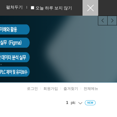
펼쳐두기
오늘 하루 보지 않기
로그인
회원가입
즐겨찾기
전체메뉴
1
plc