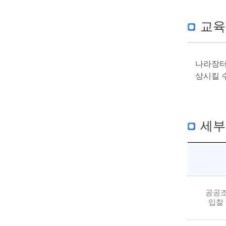
교육
나라장터
상시킬 
세부
공공조
입찰