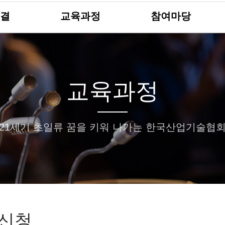
결
교육과정
참여마당
교육과정
21세기 초일류 꿈을 키워 나가는 한국산업기술협
신청