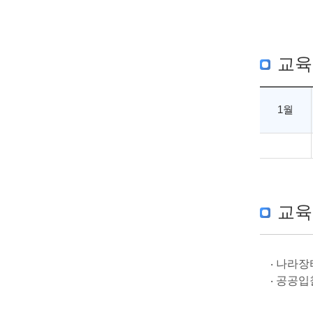
교육
1월
교육
‧ 나라
‧ 공공