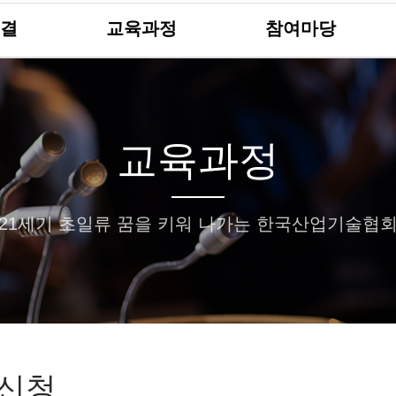
결
교육과정
참여마당
교육과정
21세기 초일류 꿈을 키워 나가는 한국산업기술협
신청