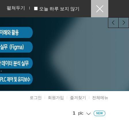
펼쳐두기
오늘 하루 보지 않기
로그인
회원가입
즐겨찾기
전체메뉴
1
plc