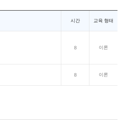
시간
교육 형태
이론
8
이론
8