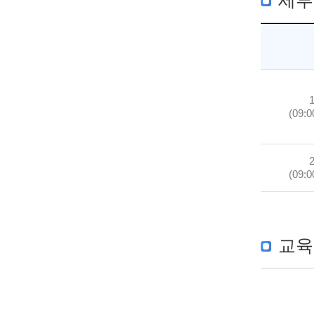
세부
(09:0
(09:0
교육