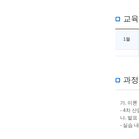
교육
1월
과정
가. 이론
- 4차 
나. 발표
- 실습