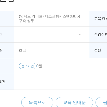
(언택트 라이브) 제조실행시스템(MES)
교육 대
구축 실무
간
수강신청
준
초급
정원
0원
중소기업
특전
목록으로
교육 안내문