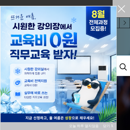
펼쳐두기
오늘 하루 보지 않기
교육과정
오늘 하루 열지않음
닫기 X