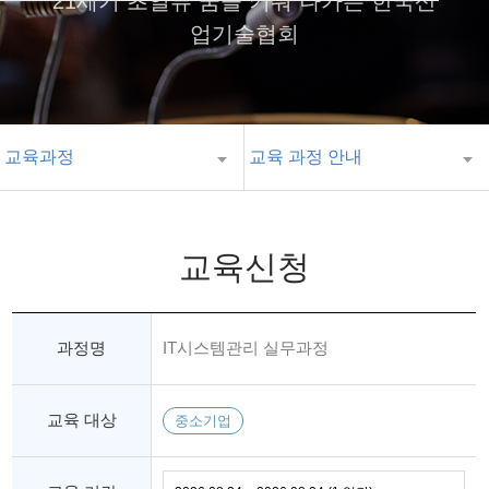
21세기 초일류 꿈을 키워 나가는 한국산
업기술협회
교육과정
교육 과정 안내
교육신청
과정명
IT시스템관리 실무과정
교육 대상
중소기업