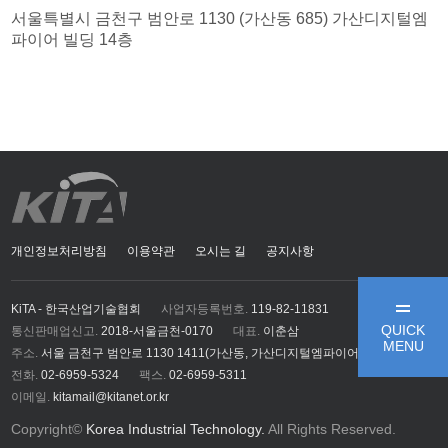
서울특별시 금천구 범안로 1130 (가산동 685) 가산디지털엠
파이어 빌딩 14층
개인정보처리방침
이용약관
오시는 길
공지사항
KiTA - 한국산업기술협회
사업자등록번호.
119-82-11831
QUICK
통신판매업신고.
2018-서울금천-0170
대표.
이춘삼
MENU
주소.
서울 금천구 범안로 1130 1411(가산동, 가산디지털엠파이어)
전화.
02-6959-5324
팩스.
02-6959-5311
이메일.
kitamail@kitanet.or.kr
Copyright©
Korea Industrial Technology.
All Rights Reserved.