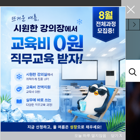
펼쳐두기
오늘 하루 보지 않기
교육과정
오늘 하루 열지않음
닫기 X