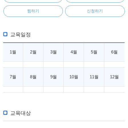
찜하기
신청하기
교육일정
1월
2월
3월
4월
5월
6월
7월
8월
9월
10월
11월
12월
교육대상