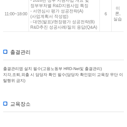
- 2026년 정부 지원사업 개요 및
정부부처별 R&D지원사업 특징
이
- 서면심사 평가 성공전략(A)
론,
11:00~18:00
6
(사업계획서 작성법)
실습
- 대면(발표)/현장평가 성공전략(B)
R&D추진 성공사례/질의 응답(Q&A)
출결관리
출결관리앱 설치 필수(고용노동부 HRD-Net및 출결관리)
지각,조퇴,외출 시 담당자 확인 필수(담당자 확인없이 교육장 무단 이
탈행위 금지)
교육장소