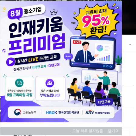
21세기 초일류 꿈을 키워 나가는 한국산
업기술협회
교육과정
교육 과정 안내
교육신청
과정명
신규사업/프로젝트 기획 실무과정
교육 대상
중소기업
오늘 하루 열지않음
닫기 X