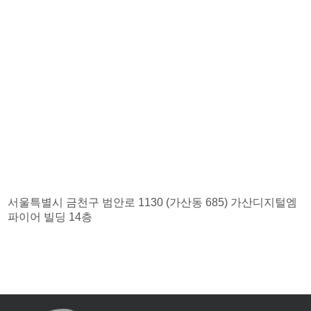
서울특별시 금천구 범안로 1130 (가산동 685) 가산디지털엠
파이어 빌딩 14층