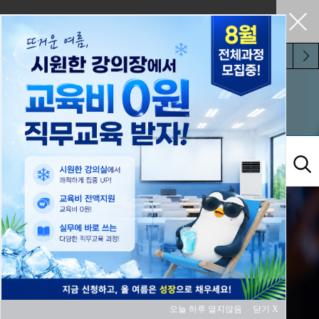
펼쳐두기
오늘 하루 보지 않기
교육과정
오늘 하루 열지않음
닫기 X