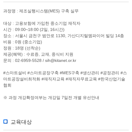
과정명 : 제조실행시스템(MES) 구축 실무
대상 : 고용보험에 가입한 중소기업 재직자
시간 : 09:00~18:00 (2일, 16시간)
장소 : 서울시 금천구 범안로 1130, 가산디지털엠파이어 빌딩 14층
비용 : 0원 (중소기업)
정원 : 18명 (선착순)
제공(혜택) : 수료증, 교재, 중식비 지원
문의 : 02-6959-5528 / sih@kitanet.or.kr
#스마트설비 #스마트공장구축 #MES구축 #생산관리 #공정관리 #스
마트공장설비최적화 #재직자교육 #재직자무료교육 #한국산업기술
협회
※ 과정 개강확정여부는 개강일 7일전 개별 유선안내
교육대상