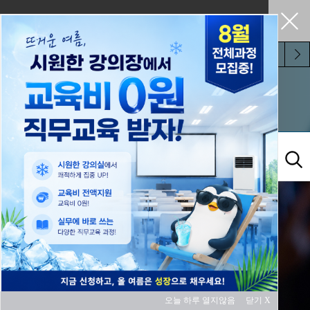
펼쳐두기
오늘 하루 보지 않기
교육과정
오늘 하루 열지않음
닫기 X