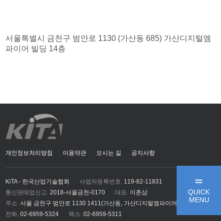
서울특별시 금천구 범안로 1130 (가산동 685) 가산디지털엠
파이어 빌딩 14층
개인정보처리방침
이용약관
오시는 길
공지사항
KiTA - 한국산업기술협회
사업자등록번호.
119-82-11831
QUICK
통신판매업신고.
2018-서울금천-0170
대표.
이춘삼
MENU
주소.
서울 금천구 범안로 1130 1411(가산동, 가산디지털엠파이어)
전화.
02-6959-5324
팩스.
02-6959-5311