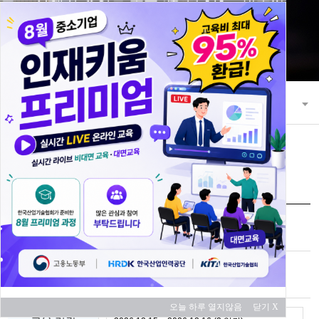
21세기 초일류 꿈을 키워 나가는 한국산
업기술협회
교육과정
교육 과정 안내
교육신청
과정명
제조실행시스템(MES) 구축 실무
교육 대상
중소기업
오늘 하루 열지않음
닫기 X