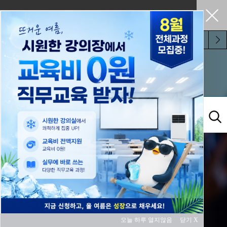
펼쳐두기
오늘 하루 보지 않기
교육과정
오늘 하루 열지않음
닫기 X