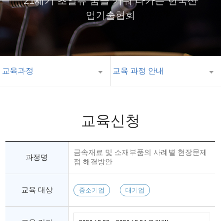
21세기 초일류 꿈을 키워 나가는 한국산
업기술협회
교육과정
교육 과정 안내
교육신청
금속재료 및 소재부품의 사례별 현장문제
과정명
점 해결방안
교육 대상
중소기업
대기업