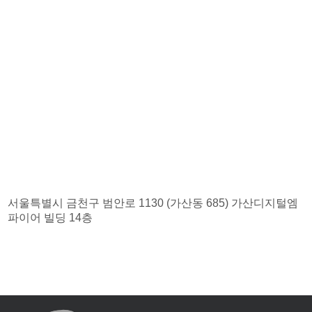
서울특별시 금천구 범안로 1130 (가산동 685) 가산디지털엠
파이어 빌딩 14층