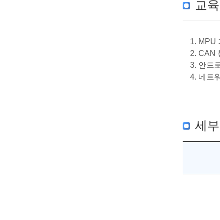
교육
1. MP
2. CA
3. 안
4. 네
세부