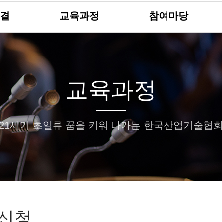
결
교육과정
참여마당
교육과정
21세기 초일류 꿈을 키워 나가는 한국산업기술협
신청