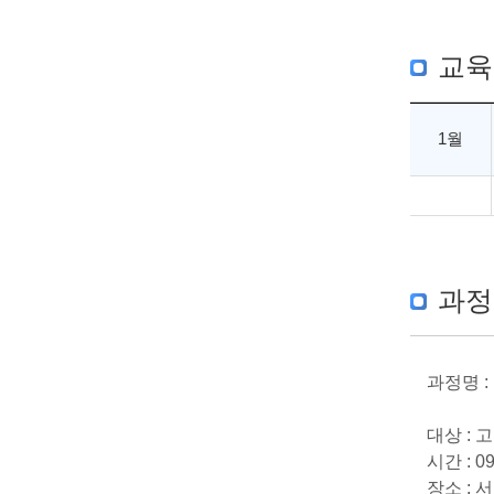
교육
1월
과정
과정명 
대상 :
시간 : 09
장소 : 