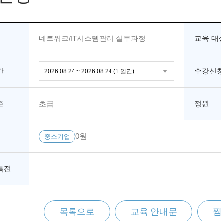
네트워크/IT시스템관리 실무과정
교육 대
간
수강신청
준
초급
정원
0원
중소기업
특전
목록으로
교육 안내문