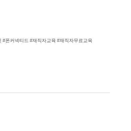
신 #폰커넥티드 #재직자교육 #재직자무료교육