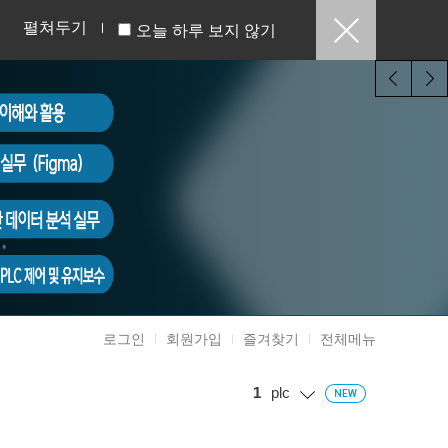
펼쳐두기
오늘 하루 보지 않기
로그인
회원가입
즐겨찾기
전체메뉴
1
plc