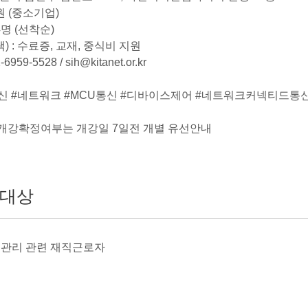
0원 (중소기업)
4명 (선착순)
) : 수료증, 교재, 중식비 지원
6959-5528 / sih@kitanet.or.kr
신 #네트워크 #MCU통신 #디바이스제어 #네트워크커넥티드통
 개강확정여부는 개강일 7일전 개별 유선안내
대상
템관리 관련 재직근로자