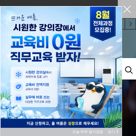
펼쳐두기
오늘 하루 보지 않기
교육과정
오늘 하루 열지않음
닫기 X