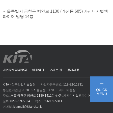
서울특별시 금천구 범안로 1130 (가산동 685) 가산디지털엠
파이어 빌딩 14층
개인정보처리방침
이용약관
오시는 길
공지사항
KiTA - 한국산업기술협회
사업자등록번호.
119-82-11831
QUICK
통신판매업신고.
2018-서울금천-0170
대표.
이춘삼
MENU
주소.
서울 금천구 범안로 1130 1411(가산동, 가산디지털엠파이어)
전화.
02-6959-5324
팩스.
02-6959-5311
이메일.
kitamail@kitanet.or.kr