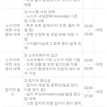
방법
1) 시스템 내성 강화
- 노이즈 내성(EMI Immunity) 기준
및 시험 이해
노이즈에
- 회로 보호 설계(서지 보호, 필터 적
14:00
대한 내성
용 등)
대면
~
15:00
증대 대책
- 전원 안정화 및 전압 변동 대응 기
법
- 디지털/아날로그 회로 분리 설계 전
략
2) 소프트웨어적 접근
노이즈에
- 소프트웨어 기반 노이즈 대응 기법
15:00
대한 내성
- 오류 검출 및 보정 알고리즘 적용
대면
~
16:00
증대 대책
- 노이즈 환경에서의 안정적 제어 로
직 구성
1) 접지의 중요성
- 접지의 개념 및 종류(단일점 접지,
16:00
접지와 쉴
다점 접지 등)
대면
~
드
- 접지 루프(Ground Loop) 발생 원인
17:00
및 대책
- 신호 접지와 전원 접지의 분리 원칙