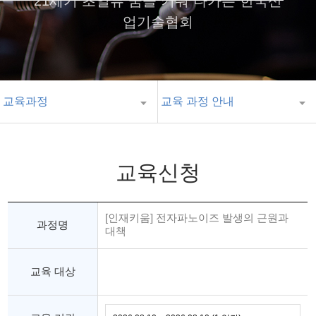
21세기 초일류 꿈을 키워 나가는 한국산
업기술협회
교육과정
교육 과정 안내
교육신청
[인재키움] 전자파노이즈 발생의 근원과
과정명
대책
교육 대상