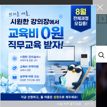
펼쳐두기
오늘 하루 보지 않기
교육과정
오늘 하루 열지않음
닫기 X