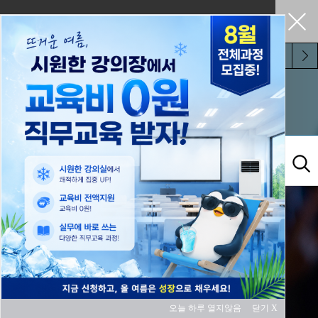
펼쳐두기
오늘 하루 보지 않기
교육과정
오늘 하루 열지않음
닫기 X