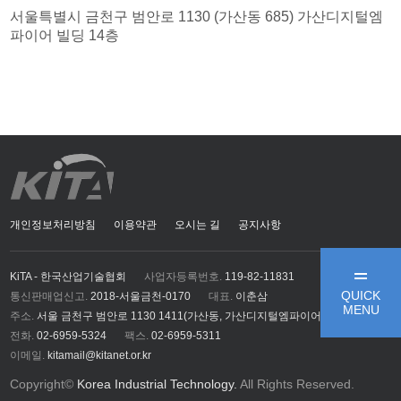
서울특별시 금천구 범안로 1130 (가산동 685) 가산디지털엠
파이어 빌딩 14층
개인정보처리방침
이용약관
오시는 길
공지사항
KiTA - 한국산업기술협회
사업자등록번호.
119-82-11831
QUICK
통신판매업신고.
2018-서울금천-0170
대표.
이춘삼
MENU
주소.
서울 금천구 범안로 1130 1411(가산동, 가산디지털엠파이어)
전화.
02-6959-5324
팩스.
02-6959-5311
이메일.
kitamail@kitanet.or.kr
Copyright©
Korea Industrial Technology.
All Rights Reserved.