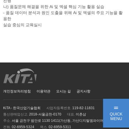
진행
나) 품질문제 해결을 위한 Ai 및 엑셀 핵심 기능 활용 실습
- 품질 데이터 분석과 원인 도출을 위해 Ai 및 엑셀의 주요 기능을 활
용한
실습 중심의 교육실시
개인정보처리방침
이용약관
오시는 길
공지사항
KiTA - 한국산업기술협회
사업자등록번호.
119-82-11831
QUICK
통신판매업신고.
2018-서울금천-0170
대표.
이춘삼
MENU
주소.
서울 금천구 범안로 1130 1411(가산동, 가산디지털엠파이어)
전화.
02-6959-5324
팩스.
02-6959-5311