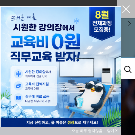
펼쳐두기
오늘 하루 보지 않기
교육과정
오늘 하루 열지않음
닫기 X