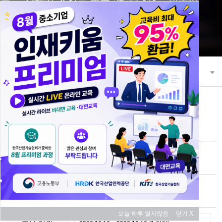
21세기 초일류 꿈을 키워 나가는 한국산
업기술협회
교육과정
교육 과정 안내
교육신청
과정명
레이저가공 실무과정
교육 대상
중소기업
오늘 하루 열지않음
닫기 X