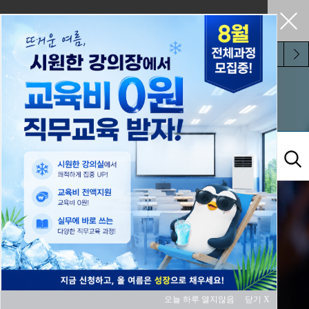
펼쳐두기
오늘 하루 보지 않기
교육과정
오늘 하루 열지않음
닫기 X