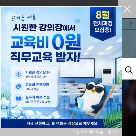
펼쳐두기
오늘 하루 보지 않기
교육과정
오늘 하루 열지않음
닫기 X