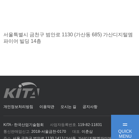
서울특별시 금천구 범안로 1130 (가산동 685) 가산디지털엠
파이어 빌딩 14층
개인정보처리방침
이용약관
오시는 길
공지사항
KiTA - 한국산업기술협회
사업자등록번호.
119-82-11831
QUICK
통신판매업신고.
2018-서울금천-0170
대표.
이춘삼
MENU
주소.
서울 금천구 범안로 1130 1411(가산동, 가산디지털엠파이어)