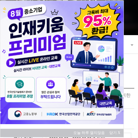
21세기 초일류 꿈을 키워 나가는 한국산
업기술협회
교육과정
교육 과정 안내
교육신청
생산관리 역량강화 및 효율성 증대를 위한
과정명
향상과정
교육 대상
중소기업
오늘 하루 열지않음
닫기 X