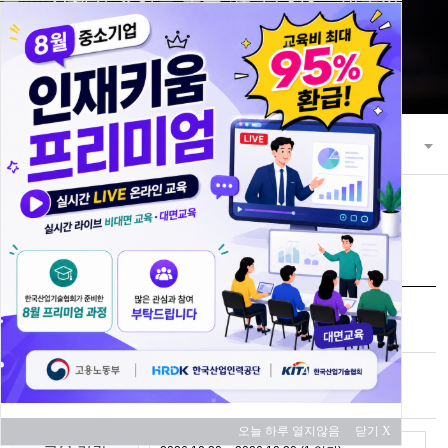
21세기 초일류 꿈을 키워 나가는 한국산
업기술협회
교육과정
교육 과정 안내
교육신청
과정명
회로기판 고장진단 및 수리
교육 대상
중소기업
오늘 하루 열지않음
닫기 X