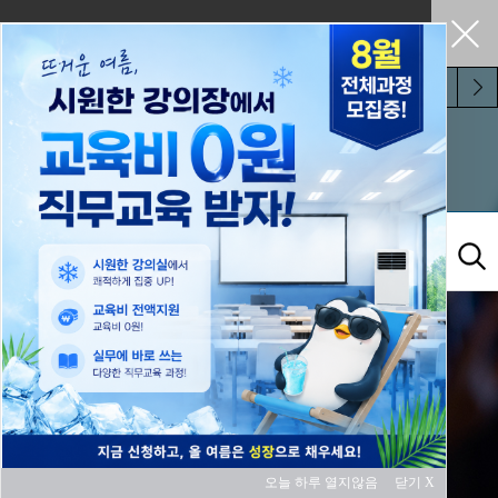
펼쳐두기
오늘 하루 보지 않기
교육과정
오늘 하루 열지않음
닫기 X