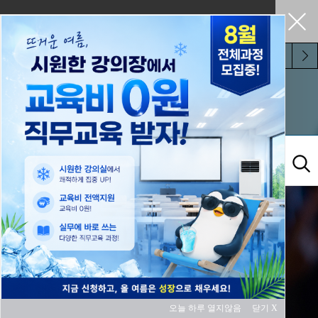
펼쳐두기
오늘 하루 보지 않기
교육과정
오늘 하루 열지않음
닫기 X