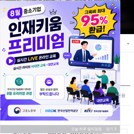
21세기 초일류 꿈을 키워 나가는 한국산
업기술협회
교육과정
교육 과정 안내
교육신청
과정명
조직혁신을 위한 디지털전환 패키지 활용
교육 대상
중소기업
대기업
오늘 하루 열지않음
닫기 X