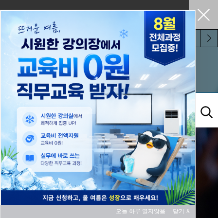
펼쳐두기
오늘 하루 보지 않기
교육과정
오늘 하루 열지않음
닫기 X