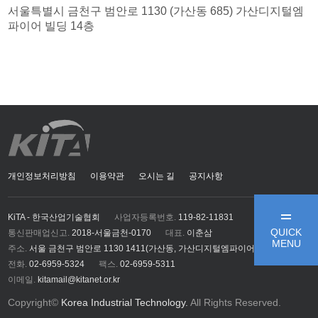
서울특별시 금천구 범안로 1130 (가산동 685) 가산디지털엠
파이어 빌딩 14층
개인정보처리방침
이용약관
오시는 길
공지사항
KiTA - 한국산업기술협회
사업자등록번호.
119-82-11831
QUICK
통신판매업신고.
2018-서울금천-0170
대표.
이춘삼
MENU
주소.
서울 금천구 범안로 1130 1411(가산동, 가산디지털엠파이어)
전화.
02-6959-5324
팩스.
02-6959-5311
이메일.
kitamail@kitanet.or.kr
Copyright©
Korea Industrial Technology.
All Rights Reserved.