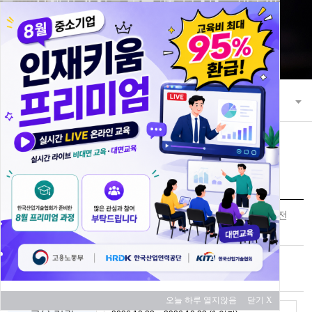
21세기 초일류 꿈을 키워 나가는 한국산
업기술협회
교육과정
교육 과정 안내
교육신청
영업분석을 통한 매출 증대 및 사업화 전
과정명
략
교육 대상
중소기업
대기업
오늘 하루 열지않음
닫기 X