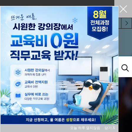
펼쳐두기
오늘 하루 보지 않기
교육과정
오늘 하루 열지않음
닫기 X