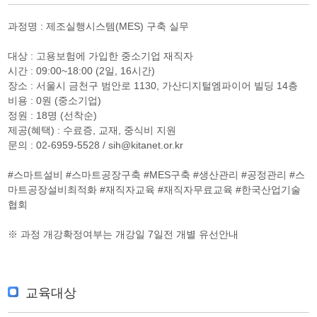
과정명 : 제조실행시스템(MES) 구축 실무
대상 : 고용보험에 가입한 중소기업 재직자
시간 : 09:00~18:00 (2일, 16시간)
장소 : 서울시 금천구 범안로 1130, 가산디지털엠파이어 빌딩 14층
비용 : 0원 (중소기업)
정원 : 18명 (선착순)
제공(혜택) : 수료증, 교재, 중식비 지원
문의 : 02-6959-5528 / sih@kitanet.or.kr
#스마트설비 #스마트공장구축 #MES구축 #생산관리 #공정관리 #스
마트공장설비최적화 #재직자교육 #재직자무료교육 #한국산업기술
협회
※ 과정 개강확정여부는 개강일 7일전 개별 유선안내
교육대상