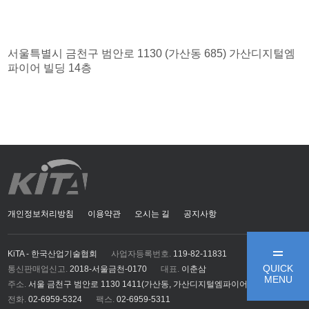
서울특별시 금천구 범안로 1130 (가산동 685) 가산디지털엠
파이어 빌딩 14층
개인정보처리방침
이용약관
오시는 길
공지사항
KiTA - 한국산업기술협회
사업자등록번호.
119-82-11831
QUICK
통신판매업신고.
2018-서울금천-0170
대표.
이춘삼
MENU
주소.
서울 금천구 범안로 1130 1411(가산동, 가산디지털엠파이어)
전화.
02-6959-5324
팩스.
02-6959-5311