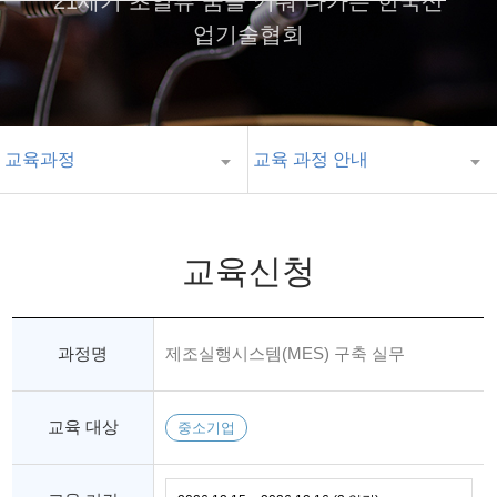
21세기 초일류 꿈을 키워 나가는 한국산
업기술협회
교육과정
교육 과정 안내
교육신청
과정명
제조실행시스템(MES) 구축 실무
교육 대상
중소기업