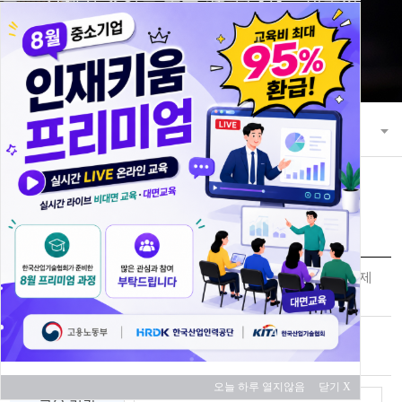
21세기 초일류 꿈을 키워 나가는 한국산
업기술협회
교육과정
교육 과정 안내
교육신청
(언택트 라이브) 파이썬으로 시작하는 제
과정명
조현장 빅데이터 분석 및 활용
교육 대상
중소기업
오늘 하루 열지않음
닫기 X