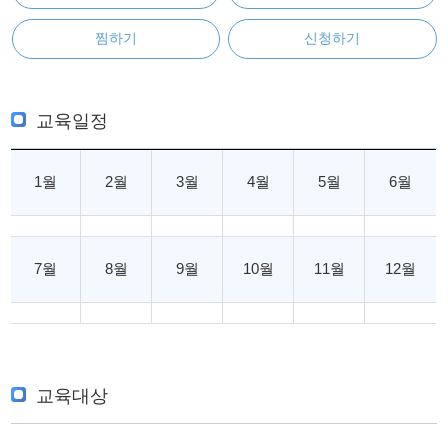
찜하기
신청하기
교육일정
1월
2월
3월
4월
5월
6월
7월
8월
9월
10월
11월
12월
교육대상