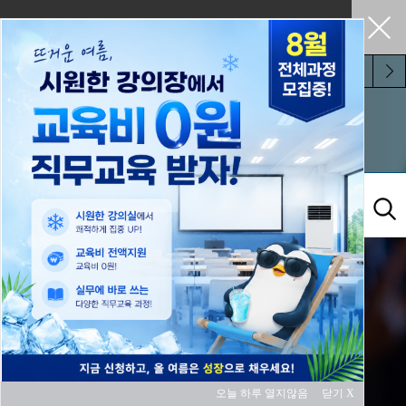
펼쳐두기
오늘 하루 보지 않기
교육과정
오늘 하루 열지않음
닫기 X