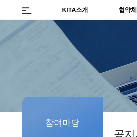
KITA소개
협약체
참여마당
공지