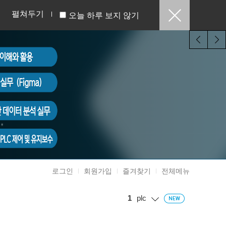
펼쳐두기
오늘 하루 보지 않기
로그인
회원가입
즐겨찾기
전체메뉴
1
plc