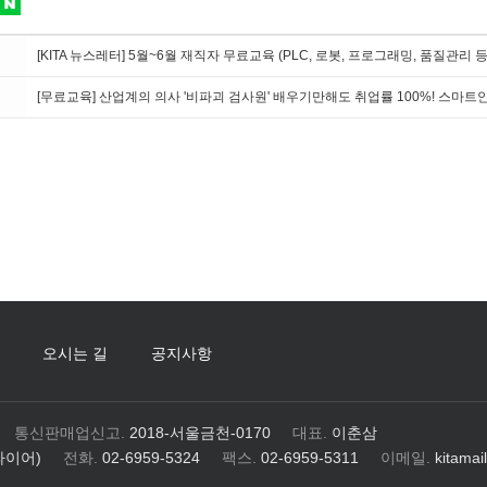
[KITA 뉴스레터] 5월~6월 재직자 무료교육 (PLC, 로봇, 프로그래밍, 품질관리 등
[무료교육] 산업계의 의사 '비파괴 검사원' 배우기만해도 취업률 100%! 스마
오시는 길
공지사항
통신판매업신고.
2018-서울금천-0170
대표.
이춘삼
파이어)
전화.
02-6959-5324
팩스.
02-6959-5311
이메일.
kitamail