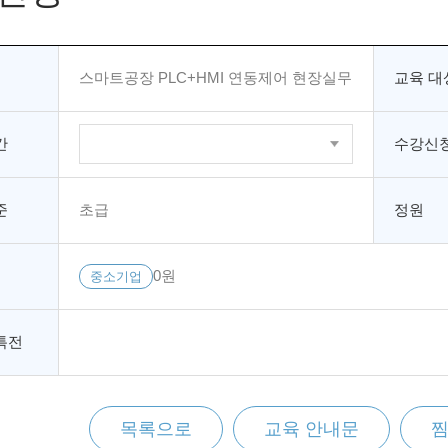
스마트공장 PLC+HMI 연동제어 현장실무
교육 대
간
수강신청
준
초급
정원
0원
중소기업
특전
목록으로
교육 안내문