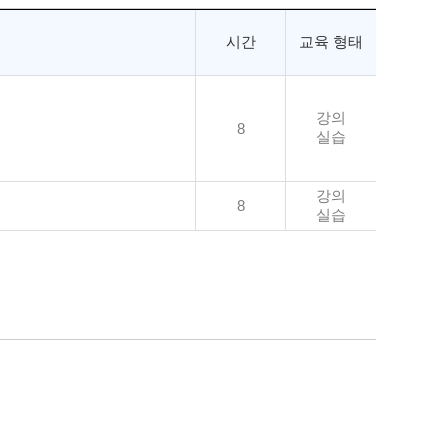
시간
교육 형태
강의
8
실습
강의
8
실습