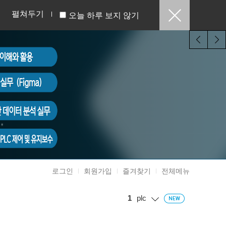
펼쳐두기
오늘 하루 보지 않기
로그인
회원가입
즐겨찾기
전체메뉴
1
plc