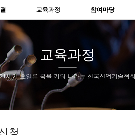
결
교육과정
참여마당
교육과정
21세기 초일류 꿈을 키워 나가는 한국산업기술협
신청