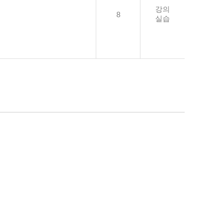
강의
8
실습