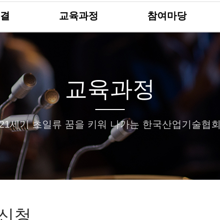
결
교육과정
참여마당
교육과정
21세기 초일류 꿈을 키워 나가는 한국산업기술협
신청