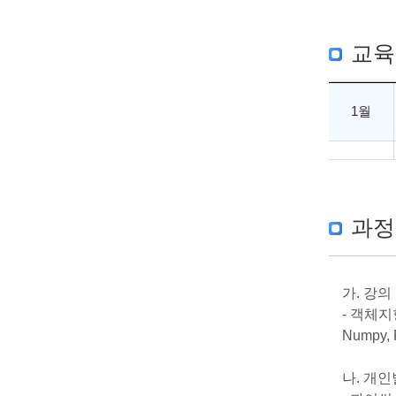
교육
1월
과정
가. 강의
- 객체
Numpy
나. 개