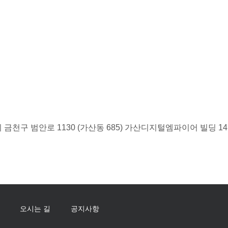
금천구 범안로 1130 (가산동 685) 가산디지털엠파이어 빌딩 1
오시는 길
공지사항