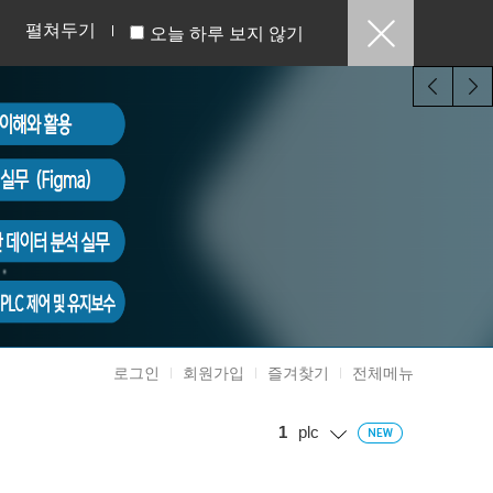
펼쳐두기
오늘 하루 보지 않기
로그인
회원가입
즐겨찾기
전체메뉴
1
plc