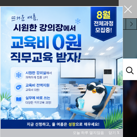
펼쳐두기
오늘 하루 보지 않기
교육과정
오늘 하루 열지않음
닫기 X