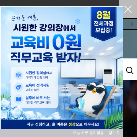
펼쳐두기
오늘 하루 보지 않기
교육과정
오늘 하루 열지않음
닫기 X