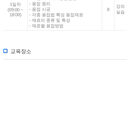
- 용접 원리
1일차
강의
- 용접 시공
8
(09:00 ~
실습
18:00)
- 각종 용접법 특성 용접재료
- 재료의 종류 및 특성
- 재료별 용접방법
교육장소