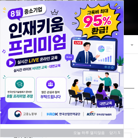
21세기 초일류 꿈을 키워 나가는 한국산
업기술협회
교육과정
교육 과정 안내
교육신청
과정명
비전공자를 위한 용접 공정 실무
교육 대상
중소기업
오늘 하루 열지않음
닫기 X