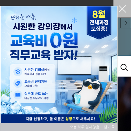
펼쳐두기
오늘 하루 보지 않기
교육과정
오늘 하루 열지않음
닫기 X