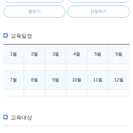
찜하기
신청하기
교육일정
1월
2월
3월
4월
5월
6월
7월
8월
9월
10월
11월
12월
교육대상