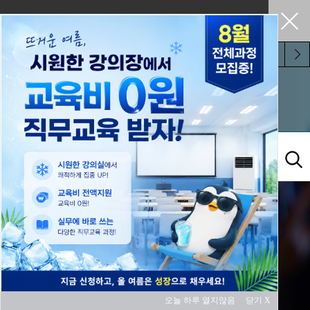
펼쳐두기
오늘 하루 보지 않기
교육과정
오늘 하루 열지않음
닫기 X