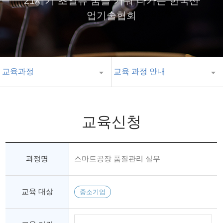
21세기 초일류 꿈을 키워 나가는 한국산
업기술협회
교육과정
교육 과정 안내
교육신청
과정명
스마트공장 품질관리 실무
교육 대상
중소기업