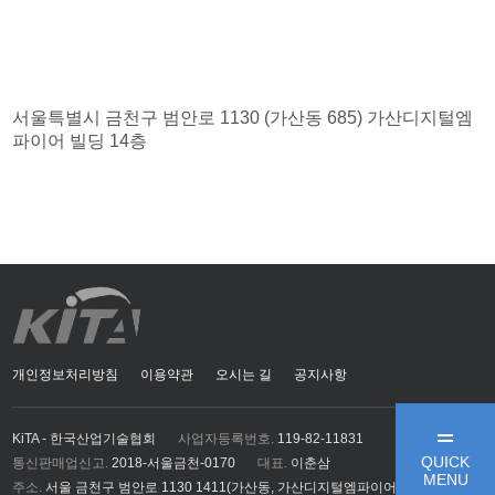
서울특별시 금천구 범안로 1130 (가산동 685) 가산디지털엠
파이어 빌딩 14층
개인정보처리방침
이용약관
오시는 길
공지사항
KiTA - 한국산업기술협회
사업자등록번호.
119-82-11831
QUICK
통신판매업신고.
2018-서울금천-0170
대표.
이춘삼
MENU
주소.
서울 금천구 범안로 1130 1411(가산동, 가산디지털엠파이어)