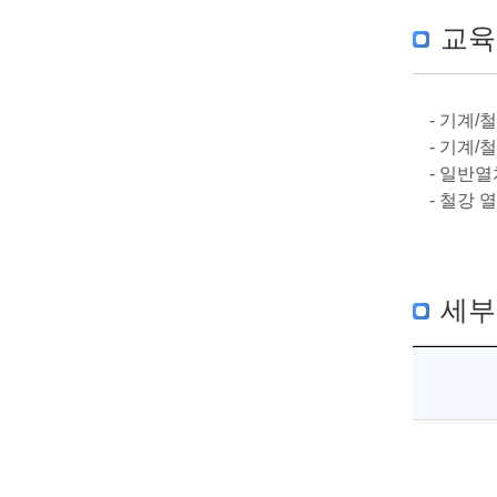
교육
- 기계
- 기계
- 일반
- 철강 
세부