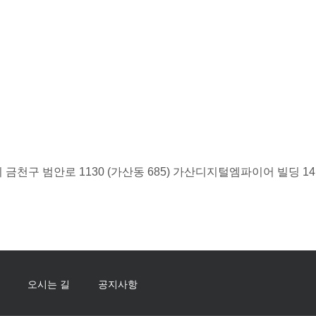
금천구 범안로 1130 (가산동 685) 가산디지털엠파이어 빌딩 1
오시는 길
공지사항