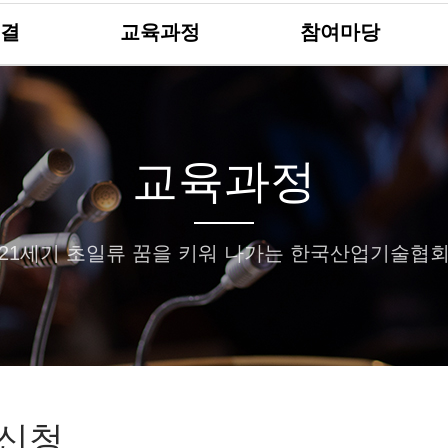
결
교육과정
참여마당
교육과정
21세기 초일류 꿈을 키워 나가는 한국산업기술협
신청