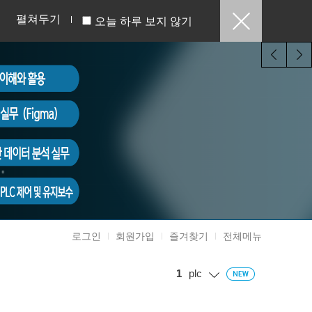
펼쳐두기
오늘 하루 보지 않기
로그인
회원가입
즐겨찾기
전체메뉴
1
plc