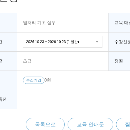
열처리 기초 실무
교육 대
간
수강신청
준
초급
정원
0원
중소기업
특전
목록으로
교육 안내문