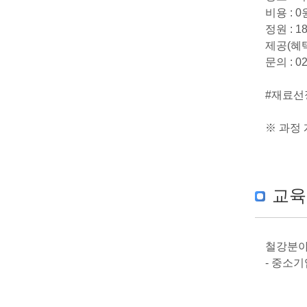
비용 : 
정원 : 1
제공(혜택
문의 : 02-
#재료선
※ 과정
교육
철강분야
- 중소