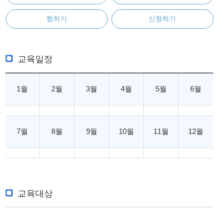
찜하기
신청하기
교육일정
1월
2월
3월
4월
5월
6월
7월
8월
9월
10월
11월
12월
교육대상