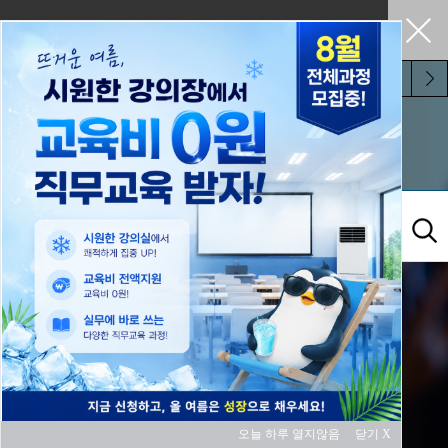
펼쳐두기
오늘 하루 보지 않기
교육과정
오늘 하루 열지않음
닫기 X