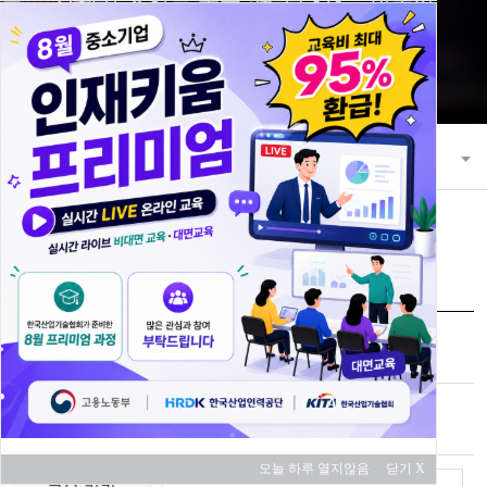
21세기 초일류 꿈을 키워 나가는 한국산
업기술협회
교육과정
교육 과정 안내
교육신청
과정명
전기·전자 품질관리 기초 [노이즈 개선]
교육 대상
중소기업
오늘 하루 열지않음
닫기 X