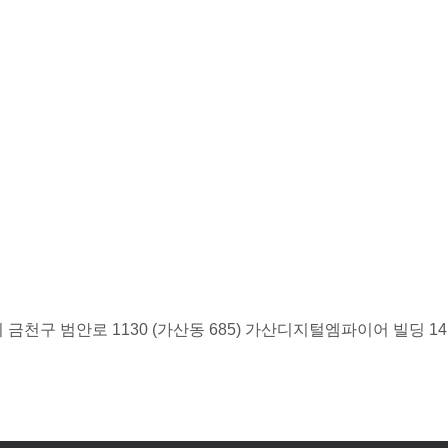
금천구 범안로 1130 (가산동 685) 가산디지털엠파이어 빌딩 1