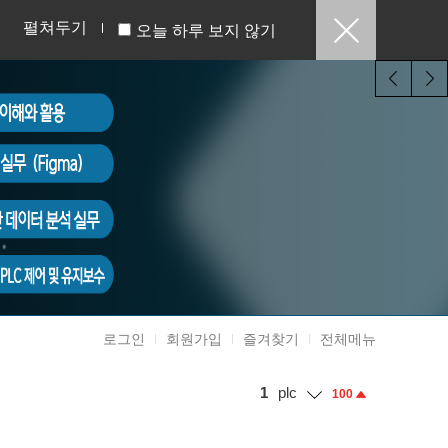
펼쳐두기
오늘 하루 보지 않기
로그인
회원가입
즐겨찾기
전체메뉴
1
plc
100