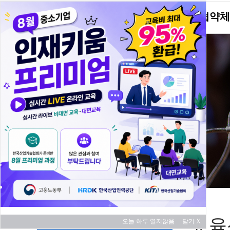
KITA소개
협약체
교육 과정
교육
오늘 하루 열지않음
닫기 X