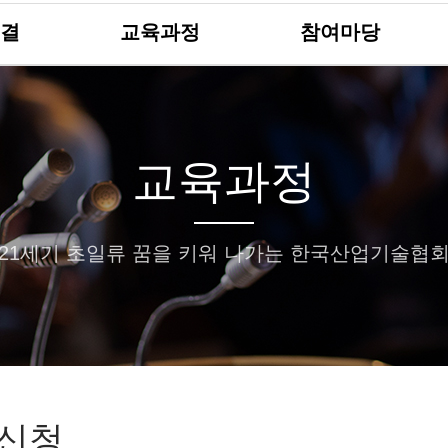
결
교육과정
참여마당
교육과정
21세기 초일류 꿈을 키워 나가는 한국산업기술협
신청