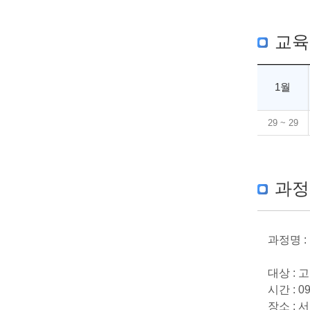
교육
1월
29 ~ 29
과정
과정명 :
대상 :
시간 : 09
장소 : 