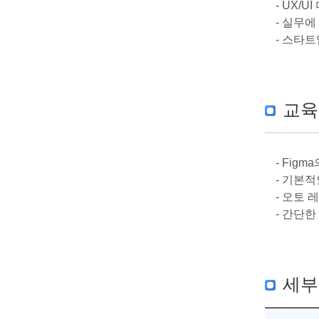
- UX
- 실무
- 스타
교육
- Fig
- 기본적
- 오토
- 간단
세부