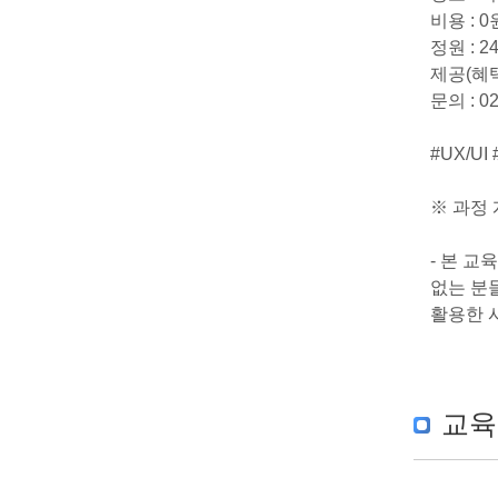
비용 : 
정원 : 2
제공(혜택
문의 : 02-
#UX/U
※ 과정
- 본 교
없는 분들
활용한 
교육