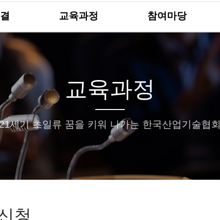
결
교육과정
참여마당
교육과정
21세기 초일류 꿈을 키워 나가는 한국산업기술협
신청