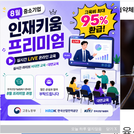
KITA소개
협약체
교육 과정
교육
오늘 하루 열지않음
닫기 X