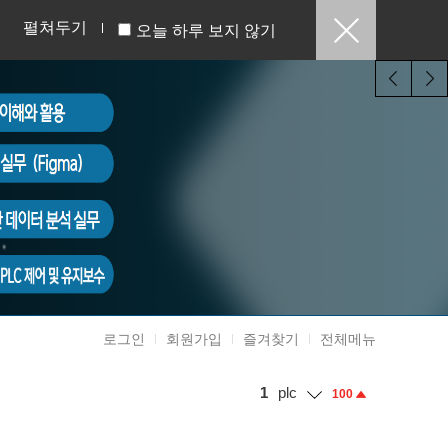
펼쳐두기
오늘 하루 보지 않기
로그인
회원가입
즐겨찾기
전체메뉴
1
plc
100