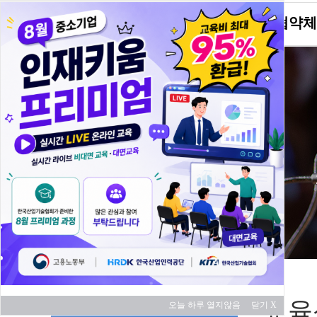
KITA소개
협약체
교육 과정
교육
오늘 하루 열지않음
닫기 X