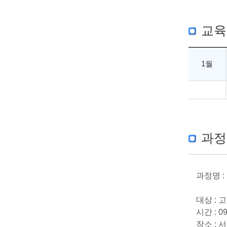
교육
1월
과정
과정명 :
대상 :
시간 : 09
장소 : 