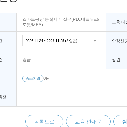
스마트공장 통합제어 실무(PLC네트워크/
교육 대
로봇/MES)
간
수강신청
준
중급
정원
0원
중소기업
특전
목록으로
교육 안내문