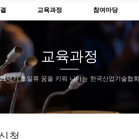
결
교육과정
참여마당
교육과정
21세기 초일류 꿈을 키워 나가는 한국산업기술협
신청