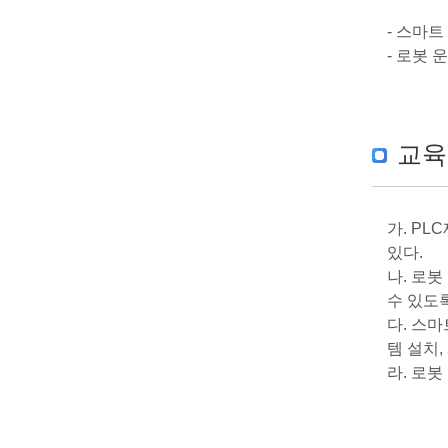
- 스마
- 로봇
교육
가. P
있다.
나. 로
수 있도록
다. 스
템 설치,
라. 로