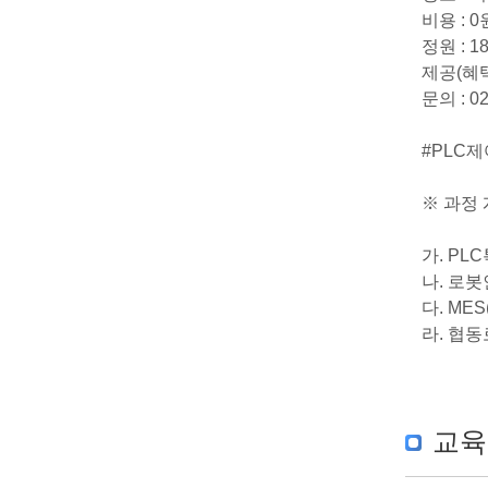
비용 : 
정원 : 1
제공(혜택
문의 : 02-
#PLC
※ 과정
가. P
나. 로
다. ME
라. 협
교육