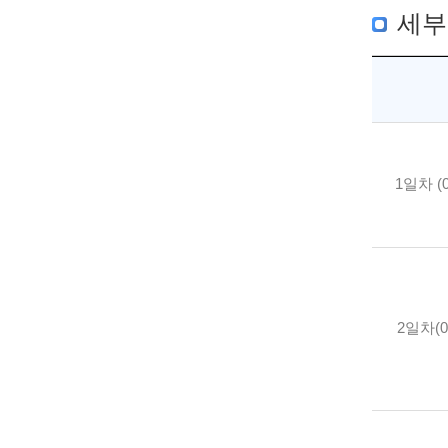
세부
1일차 (0
2일차(09