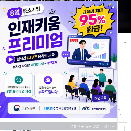
21세기 초일류 꿈을 키워 나가는 한국산
업기술협회
교육과정
교육 과정 안내
교육신청
과정명
UG NX를 활용한 스마트팩토리
교육 대상
취업 예정자
중소기업
대기업
오늘 하루 열지않음
닫기 X