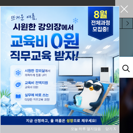
펼쳐두기
오늘 하루 보지 않기
교육과정
오늘 하루 열지않음
닫기 X