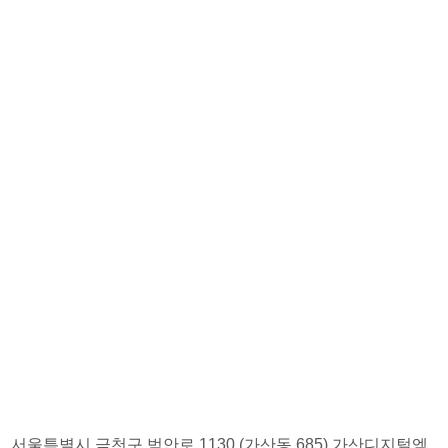
서울특별시 금천구 범안로 1130 (가산동 685) 가산디지털엠