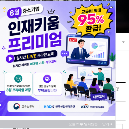
21세기 초일류 꿈을 키워 나가는 한국산
업기술협회
교육과정
교육 과정 안내
교육신청
(언택트 라이브) 스마트공장 전기설비 및
과정명
전기기기 현장 실무
교육 대상
중소기업
오늘 하루 열지않음
닫기 X