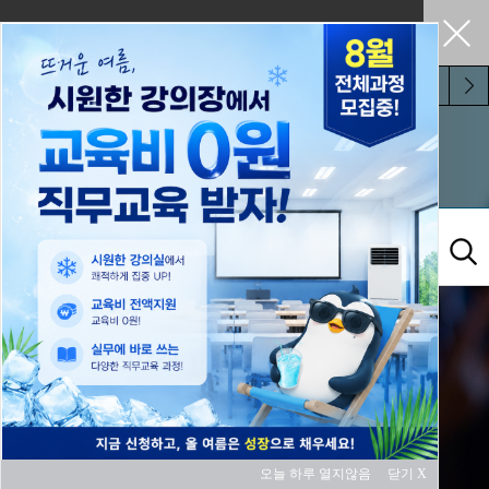
펼쳐두기
오늘 하루 보지 않기
교육과정
오늘 하루 열지않음
닫기 X