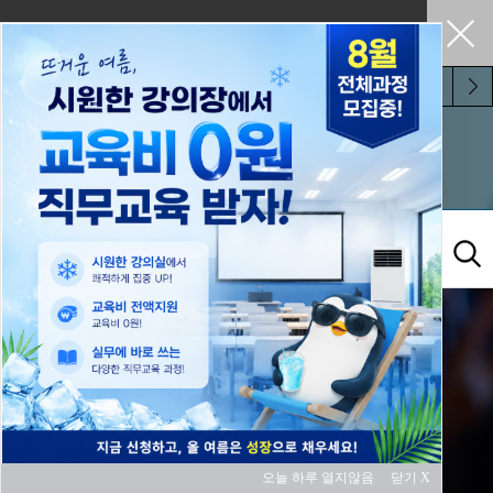
펼쳐두기
오늘 하루 보지 않기
교육과정
오늘 하루 열지않음
닫기 X