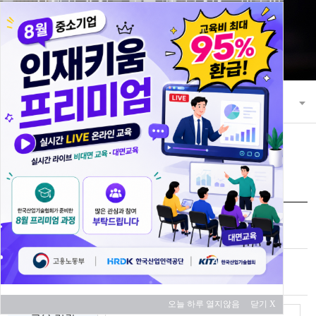
21세기 초일류 꿈을 키워 나가는 한국산
업기술협회
교육과정
교육 과정 안내
교육신청
과정명
스마트공장 모델링 시뮬레이션 실무
교육 대상
중소기업
오늘 하루 열지않음
닫기 X