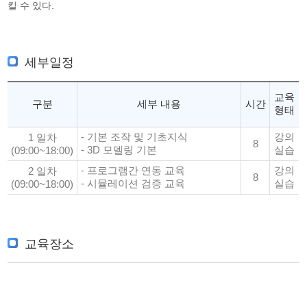
킬 수 있다.
세부일정
교육
구분
세부 내용
시간
형태
- 기본 조작 및 기초지식
강의
1 일차
8
- 3D 모델링 기본
실습
(09:00~18:00)
- 프로그램간 연동 교육
강의
2 일차
8
- 시뮬레이션 검증 교육
실습
(09:00~18:00)
교육장소