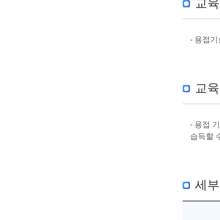
교육
- 용접
교육
- 용접
습득할 수
세부