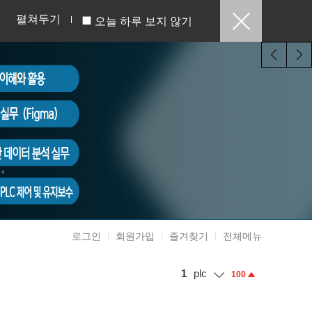
펼쳐두기
오늘 하루 보지 않기
로그인
회원가입
즐겨찾기
전체메뉴
1
plc
100