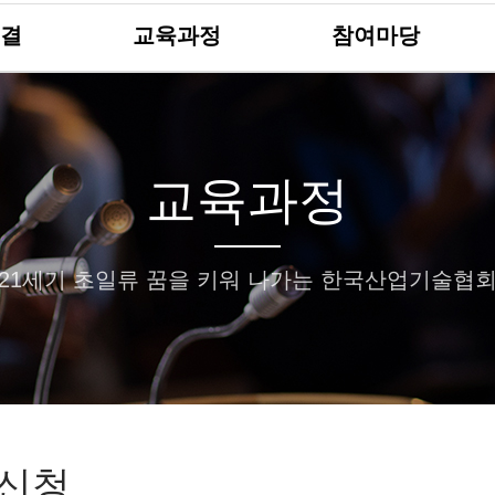
결
교육과정
참여마당
교육과정
21세기 초일류 꿈을 키워 나가는 한국산업기술협
신청