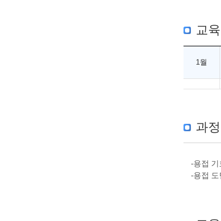
교육
1월
과정
-용접 
-용접 