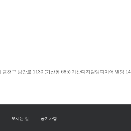
금천구 범안로 1130 (가산동 685) 가산디지털엠파이어 빌딩 1
오시는 길
공지사항