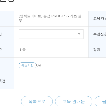
(언택트라이브) 용접 PROCESS 기초 실
교육 대
무
간
수강신청
준
초급
정원
0원
중소기업
특전
목록으로
교육 안내문