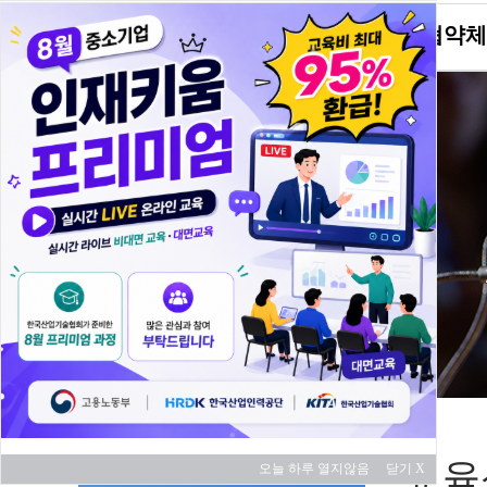
KITA소개
협약체
교육 과정
교육
오늘 하루 열지않음
닫기 X