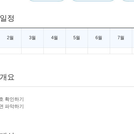
일정
2월
3월
4월
5월
6월
7월
개요
기호 확인하기
도면 파악하기