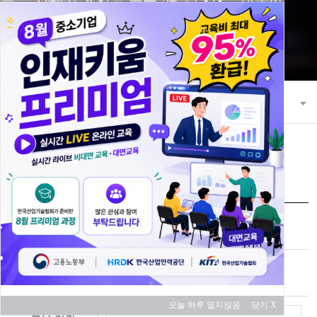
21세기 초일류 꿈을 키워 나가는 한국산
업기술협회
교육과정
교육 과정 안내
교육신청
과정명
설비관리 최적화 기초
교육 대상
중소기업
오늘 하루 열지않음
닫기 X