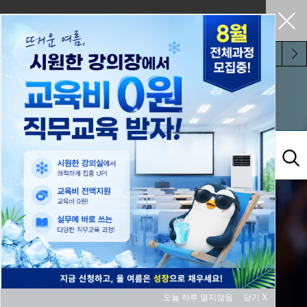
펼쳐두기
오늘 하루 보지 않기
교육과정
오늘 하루 열지않음
닫기 X