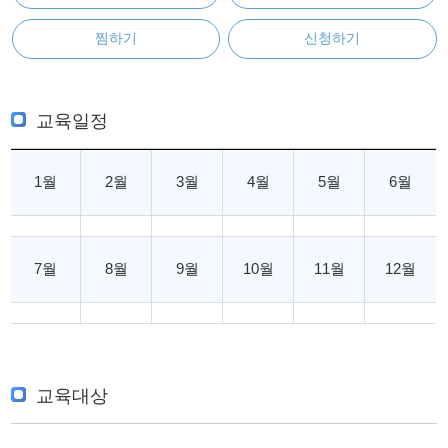
찜하기
신청하기
교육일정
1월
2월
3월
4월
5월
6월
7월
8월
9월
10월
11월
12월
교육대상