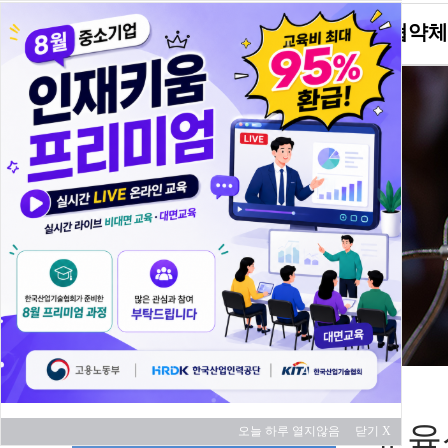
KITA소개
협약체
교육 과정
교육
오늘 하루 열지않음
닫기 X