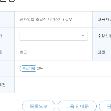
전자입찰(조달청 나라장터) 실무
교육 대
간
수강신청
준
초급
정원
0원
중소기업
특전
목록으로
교육 안내문