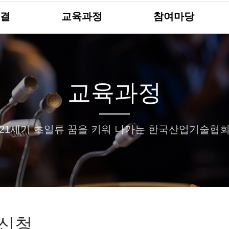
결
교육과정
참여마당
교육과정
21세기 초일류 꿈을 키워 나가는 한국산업기술협
신청