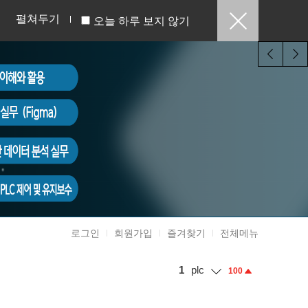
펼쳐두기
오늘 하루 보지 않기
로그인
회원가입
즐겨찾기
전체메뉴
1
plc
100