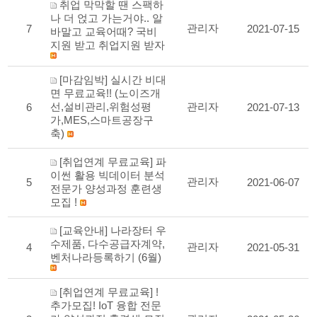
취업 막막할 땐 스팩하
나 더 얹고 가는거야.. 알
관리자
7
2021-07-15
바말고 교육어때? 국비
지원 받고 취업지원 받자
[마감임박] 실시간 비대
면 무료교육!! (노이즈개
선,설비관리,위험성평
관리자
6
2021-07-13
가,MES,스마트공장구
축)
[취업연계 무료교육] 파
이썬 활용 빅데이터 분석
관리자
5
2021-06-07
전문가 양성과정 훈련생
모집 !
[교육안내] 나라장터 우
수제품, 다수공급자계약,
관리자
4
2021-05-31
벤처나라등록하기 (6월)
[취업연계 무료교육] !
추가모집! IoT 융합 전문