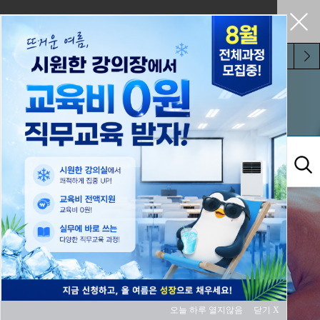
펼쳐두기
오늘 하루 보지 않기
참여마당
오늘 하루 열지않음
닫기 X