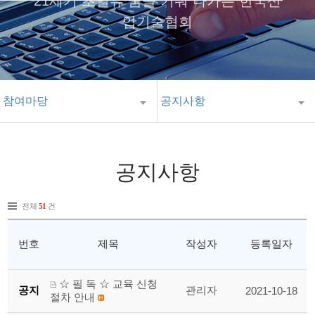
21세기 초일류 꿈을 키워 나가는 한국산
업기술협회
참여마당
공지사항
공지사항
전체
51
건
번호
제목
작성자
등록일자
☆ 필 독 ☆ 교육 신청
공지
관리자
2021-10-18
절차 안내