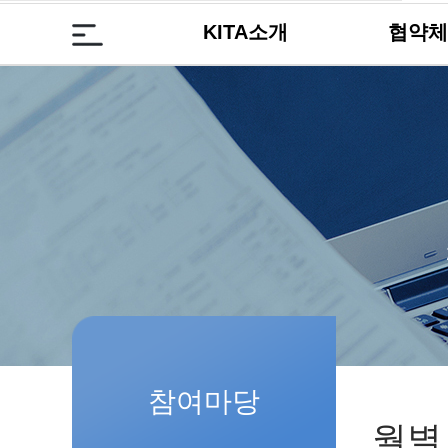
KITA소개
협약체
참여마당
월별