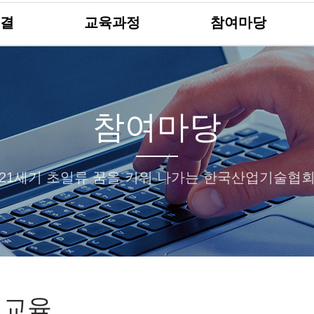
결
교육과정
참여마당
참여마당
21세기 초일류 꿈을 키워 나가는 한국산업기술협
 교육