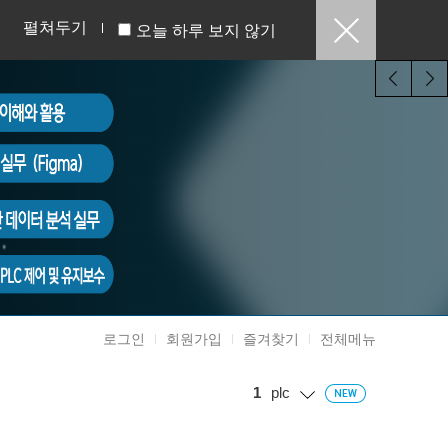
펼쳐두기
오늘 하루 보지 않기
로그인
회원가입
즐겨찾기
전체메뉴
1
plc